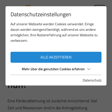
Datenschutzeinstellungen
Auf unserer Webseite werden Cookies verwendet. Einige
davon werden zwingend benötigt, während es uns andere
ermöglichen, Ihre Nutzererfahrung auf unserer Webseite zu
verbessern.
DR. VERENA BIEDERMANN-DREISEITL
ALLE AKZEPTIEREN
Allgemein
Antrag abgelehnt – was
Mehr über die genutzten Cookies erfahren
nun?
Datenschutz
Eine Förderablehnung ist zunächst ernüchternd. Viel
Zeit und Ressourcen sind in die Antragstellung