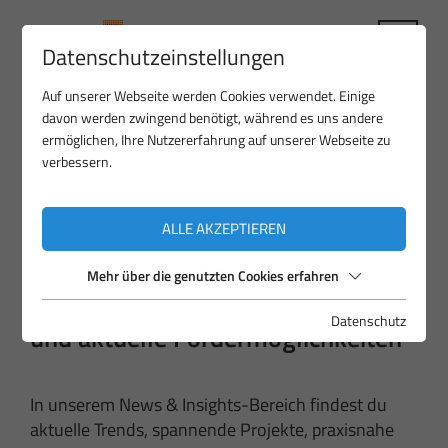
Datenschutzeinstellungen
Auf unserer Webseite werden Cookies verwendet. Einige
davon werden zwingend benötigt, während es uns andere
ermöglichen, Ihre Nutzererfahrung auf unserer Webseite zu
verbessern.
News & Insights
ALLE AKZEPTIEREN
Mehr über die genutzten Cookies erfahren
Entdecke Insights, Erfolgstorys
Datenschutz
und aktuelle Fördermöglichkeiten
In unserem News & Insights-Bereich findest du
aktuelle Trends, spannende Projekte, praxisnahe